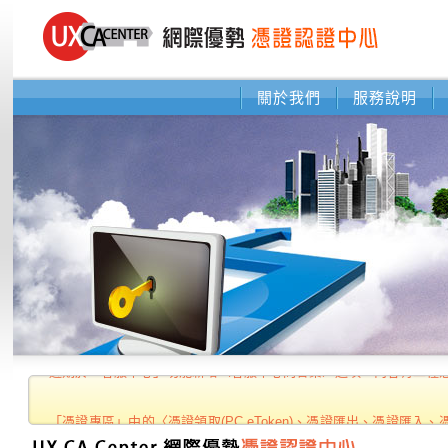
關於我們
服務說明
近期於「客服中心」功能新增〈客服中心問答集〉選項，內容有二種
「憑證專區」中的〈憑證領取(PC,eToken)、憑證匯出、憑證匯
式〉皆新增【教學影片】，請多加利用，謝謝。